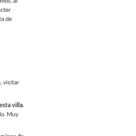
amos, al
ácter
ta de
 visitar
sta villa
.
río. Muy