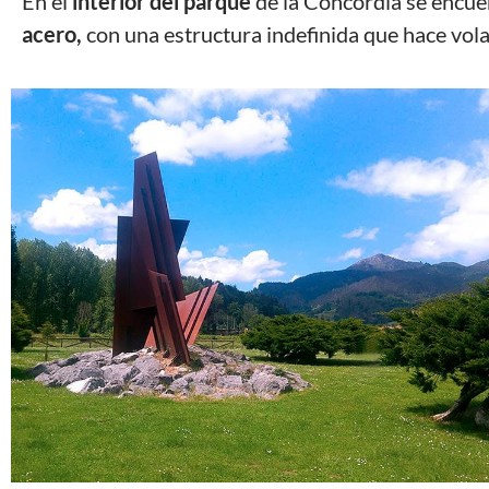
En el
interior del parque
de la Concordia se encu
acero,
con una estructura indefinida que hace volar