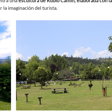
entra una
escultura de Rubio Camín, elaborada con l
 la imaginación del turista.