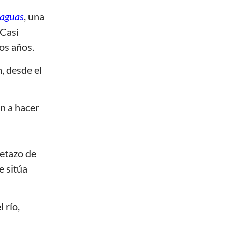
raguas
, una
¡Casi
los años.
, desde el
an a hacer
letazo de
e sitúa
l río,