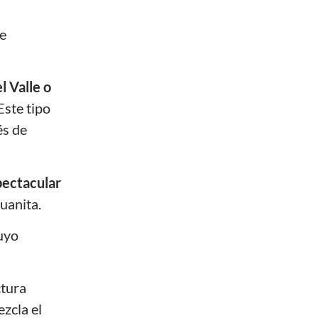
le
l Valle o
 Este tipo
és de
spectacular
uanita.
cuyo
ctura
ezcla el