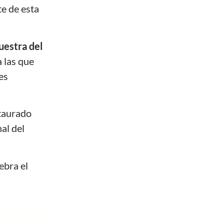
e de esta
muestra del
a las que
es
taurado
al del
ebra el