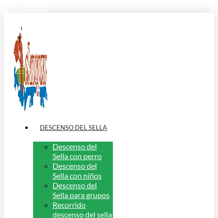
Ir al contenido
DESCENSO DEL SELLA
Descenso del
Sella con perro
Descenso del
Sella con niños
Descenso del
Sella para grupos
Recorrido
descenso del sella