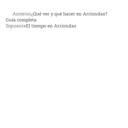
Anterior
¿Qué ver y qué hacer en Arriondas?
Ant
Guía completa
Siguiente
El tiempo en Arriondas
Siguiente
Textos legales
Aviso Legal
Política de privacidad
Política de cookies
Política de
cancelación y devoluciones
Sobre nosotros
Canoas El Moyau
es una empresa asturiana dedicada desde hace
más de 25 años al descenso del Sella en canoa en la localidad de