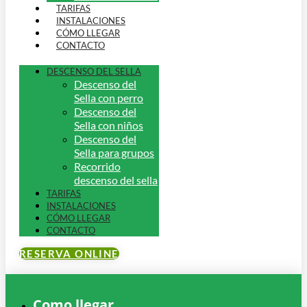
TARIFAS
INSTALACIONES
CÓMO LLEGAR
CONTACTO
DESCENSO DEL SELLA
Descenso del
Sella con perro
Descenso del
Sella con niños
Descenso del
Sella para grupos
Recorrido
descenso del sella
TARIFAS
INSTALACIONES
CÓMO LLEGAR
CONTACTO
RESERVA ONLINE
Como llegar