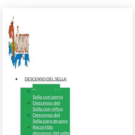
Ir al contenido
DESCENSO DEL SELLA
Descenso del
Sella con perro
Descenso del
Sella con niños
Descenso del
Sella para grupos
Recorrido
descenso del sella