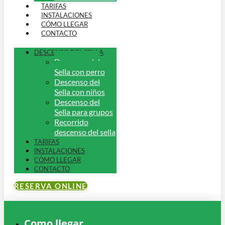
TARIFAS
INSTALACIONES
CÓMO LLEGAR
CONTACTO
DESCENSO DEL SELLA
Descenso del
Sella con perro
Descenso del
Sella con niños
Descenso del
Sella para grupos
Recorrido
descenso del sella
TARIFAS
INSTALACIONES
CÓMO LLEGAR
CONTACTO
RESERVA ONLINE
Como llegar