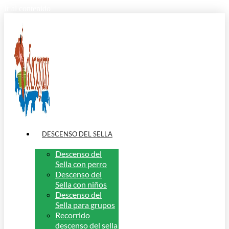
Ir al contenido
DESCENSO DEL SELLA
Descenso del
Sella con perro
Descenso del
Sella con niños
Descenso del
Sella para grupos
Recorrido
descenso del sella