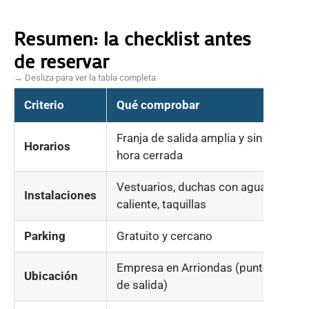
Resumen: la checklist antes
de reservar
→ Desliza para ver la tabla completa
Criterio
Qué comprobar
En
Franja de salida amplia y sin
✔ 
Horarios
hora cerrada
co
Vestuarios, duchas con agua
Instalaciones
✔ S
caliente, taquillas
Parking
Gratuito y cercano
✔ 
Empresa en Arriondas (punto
Ubicación
✔ 
de salida)