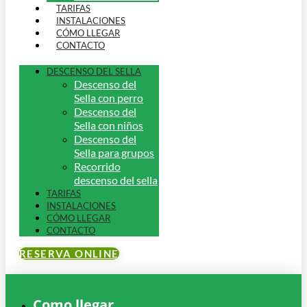
TARIFAS
INSTALACIONES
CÓMO LLEGAR
CONTACTO
DESCENSO DEL SELLA
Descenso del
Sella con perro
Descenso del
Sella con niños
Descenso del
Sella para grupos
Recorrido
descenso del sella
TARIFAS
INSTALACIONES
CÓMO LLEGAR
CONTACTO
RESERVA ONLINE
Como llegar