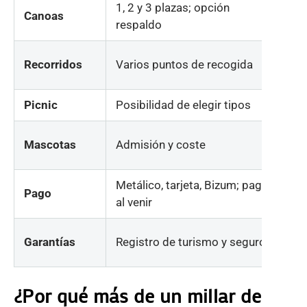
1, 2 y 3 plazas; opción
✔ 
Canoas
respaldo
re
✔ 
Recorridos
Varios puntos de recogida
17
Picnic
Posibilidad de elegir tipos
✔ 
✔ 
Mascotas
Admisión y coste
gr
Metálico, tarjeta, Bizum; pagar
✔ 
Pago
al venir
pa
✔ 
Garantías
Registro de turismo y seguros
R
¿Por qué más de un millar de