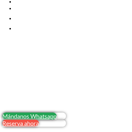
Email: info@canoaselmoyau.com
Teléfonos: 696904430 - 984054629 - 686414804
Mapa del sitio 1
Mapa del sitio 2
Principales enlaces
Descenso del Sella en canoa
Descenso del Sella con perro
Descenso del Sella con niños
Blog
© El Moyau S.L. Todos los derechos reservados.
Mándanos Whatsapp
Reserva ahora