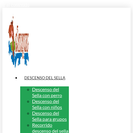
Ir al contenido
DESCENSO DEL SELLA
Descenso del
Sella con perro
Descenso del
Sella con niños
Descenso del
Sella para grupos
Recorrido
descenso del sella