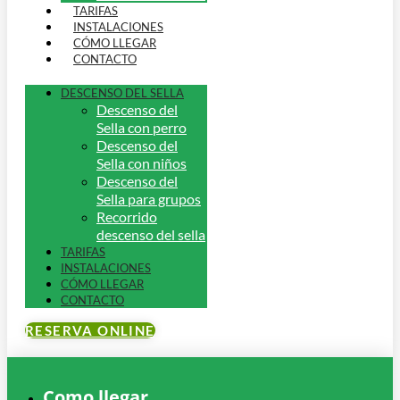
TARIFAS
INSTALACIONES
CÓMO LLEGAR
CONTACTO
DESCENSO DEL SELLA
Descenso del
Sella con perro
Descenso del
Sella con niños
Descenso del
Sella para grupos
Recorrido
descenso del sella
TARIFAS
INSTALACIONES
CÓMO LLEGAR
CONTACTO
RESERVA ONLINE
Como llegar